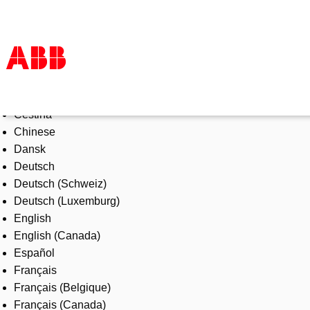
Select Language
Products & Solutions
Čeština
Industries
Chinese
Services
Dansk
About us
Deutsch
Where to buy
Deutsch (Schweiz)
Contact us
Deutsch (Luxemburg)
Careers
English
English (Canada)
Español
Français
Français (Belgique)
Français (Canada)