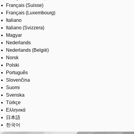
Français (Suisse)
Français (Luxembourg)
Italiano
Italiano (Svizzera)
Magyar
Nederlands
Nederlands (België)
Norsk
Polski
Português
Slovenčina
Suomi
Svenska
Türkçe
Ελληνικά
日本語
한국어