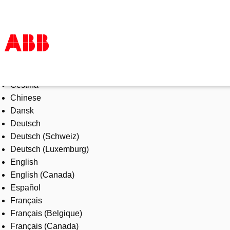
Select Language
Products & Solutions
Čeština
Industries
Chinese
Services
Dansk
About us
Deutsch
Where to buy
Deutsch (Schweiz)
Contact us
Deutsch (Luxemburg)
Careers
English
English (Canada)
Español
Français
Français (Belgique)
Français (Canada)