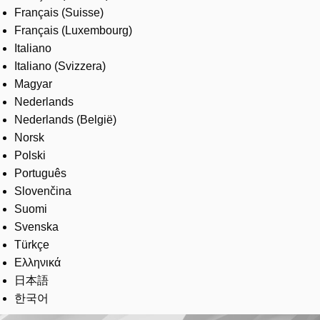
Français (Suisse)
Français (Luxembourg)
Italiano
Italiano (Svizzera)
Magyar
Nederlands
Nederlands (België)
Norsk
Polski
Português
Slovenčina
Suomi
Svenska
Türkçe
Ελληνικά
日本語
한국어