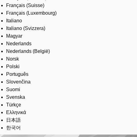
Français (Suisse)
Français (Luxembourg)
Italiano
Italiano (Svizzera)
Magyar
Nederlands
Nederlands (België)
Norsk
Polski
Português
Slovenčina
Suomi
Svenska
Türkçe
Ελληνικά
日本語
한국어