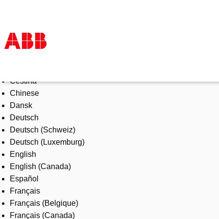
Select Language
Products & Solutions
Čeština
Industries
Chinese
Services
Dansk
About us
Deutsch
Where to buy
Deutsch (Schweiz)
Contact us
Deutsch (Luxemburg)
Careers
English
English (Canada)
Español
Français
Français (Belgique)
Français (Canada)