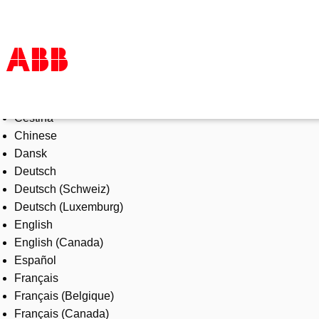
Select Language
Products & Solutions
Čeština
Industries
Chinese
Services
Dansk
About us
Deutsch
Where to buy
Deutsch (Schweiz)
Contact us
Deutsch (Luxemburg)
Careers
English
English (Canada)
Español
Français
Français (Belgique)
Français (Canada)