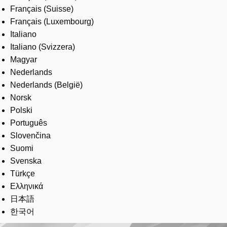
Français (Suisse)
Français (Luxembourg)
Italiano
Italiano (Svizzera)
Magyar
Nederlands
Nederlands (België)
Norsk
Polski
Português
Slovenčina
Suomi
Svenska
Türkçe
Ελληνικά
日本語
한국어