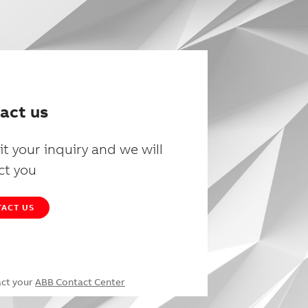
act us
t your inquiry and we will
ct you
ACT US
act your
ABB Contact Center