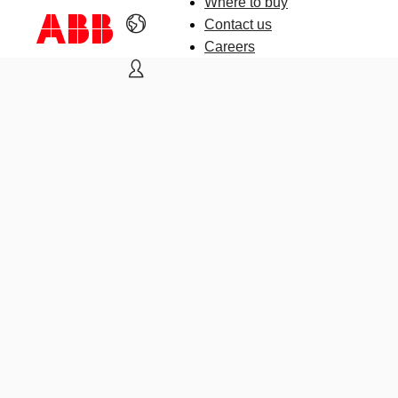
Where to buy
Contact us
Careers