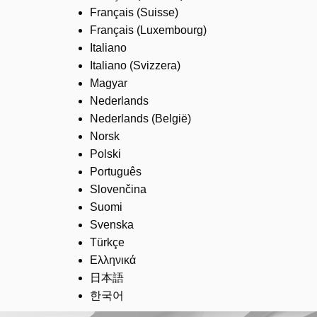
Français (Suisse)
Français (Luxembourg)
Italiano
Italiano (Svizzera)
Magyar
Nederlands
Nederlands (België)
Norsk
Polski
Português
Slovenčina
Suomi
Svenska
Türkçe
Ελληνικά
日本語
한국어