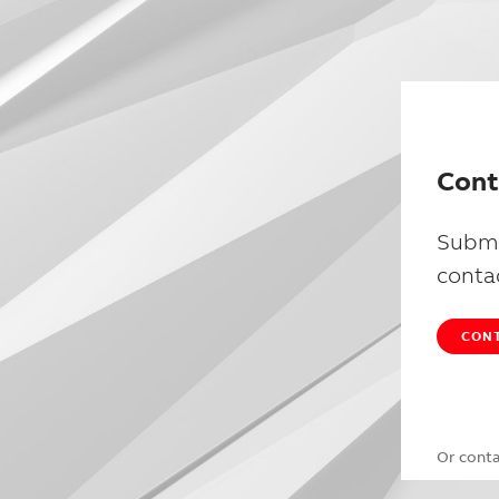
Cont
Submi
conta
CONT
Or cont