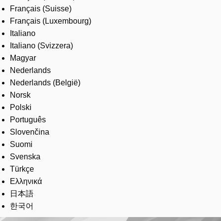
Français (Suisse)
Français (Luxembourg)
Italiano
Italiano (Svizzera)
Magyar
Nederlands
Nederlands (België)
Norsk
Polski
Português
Slovenčina
Suomi
Svenska
Türkçe
Ελληνικά
日本語
한국어