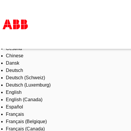
Select Language
Products & Solutions
Čeština
Industries
Chinese
Services
Dansk
About us
Deutsch
Where to buy
Deutsch (Schweiz)
Contact us
Deutsch (Luxemburg)
Careers
English
English (Canada)
Español
Français
Français (Belgique)
Français (Canada)