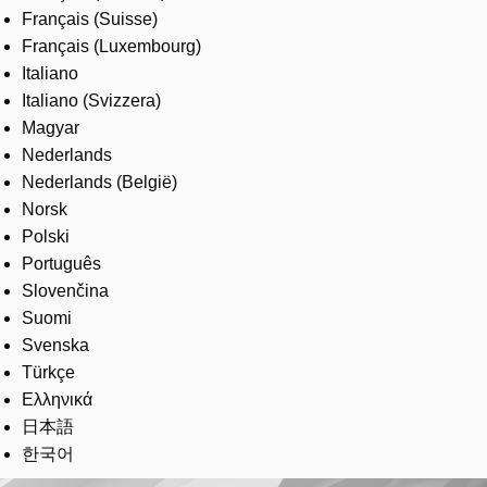
Français (Suisse)
Français (Luxembourg)
Italiano
Italiano (Svizzera)
Magyar
Nederlands
Nederlands (België)
Norsk
Polski
Português
Slovenčina
Suomi
Svenska
Türkçe
Ελληνικά
日本語
한국어