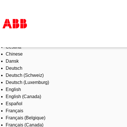
Select Language
Products & Solutions
Čeština
Industries
Chinese
Services
Dansk
About us
Deutsch
Where to buy
Deutsch (Schweiz)
Contact us
Deutsch (Luxemburg)
Careers
English
English (Canada)
Español
Français
Français (Belgique)
Français (Canada)