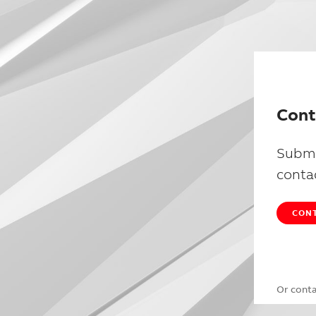
Cont
Submi
conta
CONT
Or cont