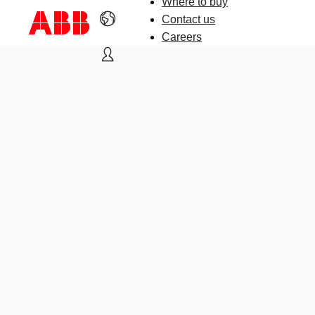
Where to buy
Contact us
Careers