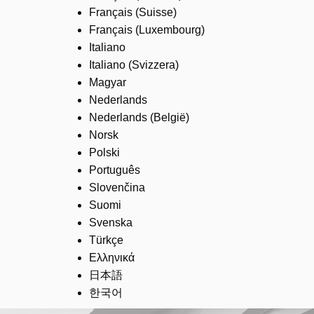
Français (Suisse)
Français (Luxembourg)
Italiano
Italiano (Svizzera)
Magyar
Nederlands
Nederlands (België)
Norsk
Polski
Português
Slovenčina
Suomi
Svenska
Türkçe
Ελληνικά
日本語
한국어