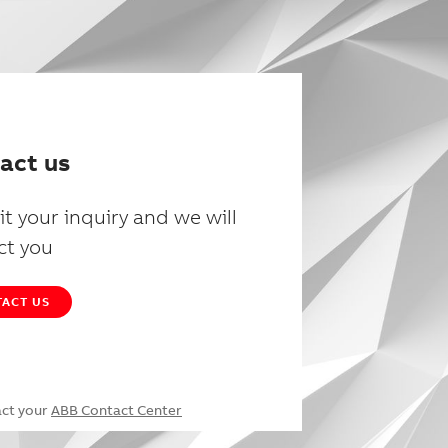
act us
t your inquiry and we will
ct you
ACT US
act your
ABB Contact Center