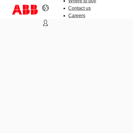
Where to buy
Contact us
Careers