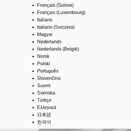
Français (Suisse)
Français (Luxembourg)
Italiano
Italiano (Svizzera)
Magyar
Nederlands
Nederlands (België)
Norsk
Polski
Português
Slovenčina
Suomi
Svenska
Türkçe
Ελληνικά
日本語
한국어