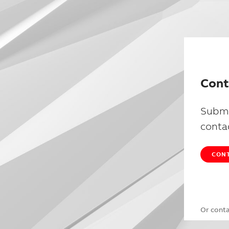
Cont
Submi
conta
CONT
Or cont