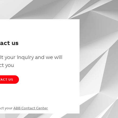
act us
t your inquiry and we will
ct you
ACT US
act your
ABB Contact Center