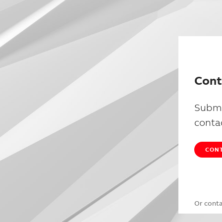
Cont
Submi
conta
CONT
Or cont