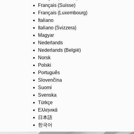
Français (Suisse)
Français (Luxembourg)
Italiano
Italiano (Svizzera)
Magyar
Nederlands
Nederlands (België)
Norsk
Polski
Português
Slovenčina
Suomi
Svenska
Türkçe
Ελληνικά
日本語
한국어