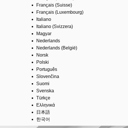
Français (Suisse)
Français (Luxembourg)
Italiano
Italiano (Svizzera)
Magyar
Nederlands
Nederlands (België)
Norsk
Polski
Português
Slovenčina
Suomi
Svenska
Türkçe
Ελληνικά
日本語
한국어