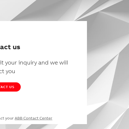
act us
t your inquiry and we will
ct you
ACT US
act your
ABB Contact Center