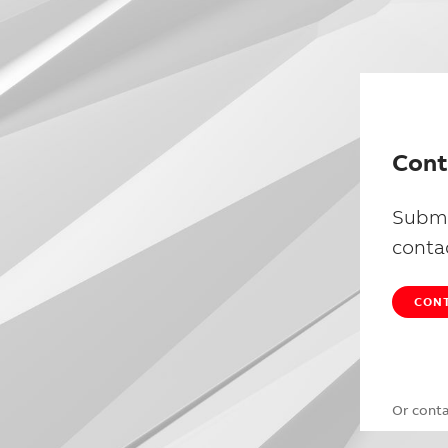
Cont
Submi
conta
CONT
Or cont