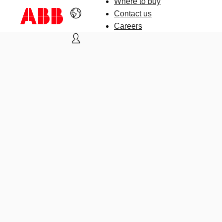
Where to buy
Contact us
Careers