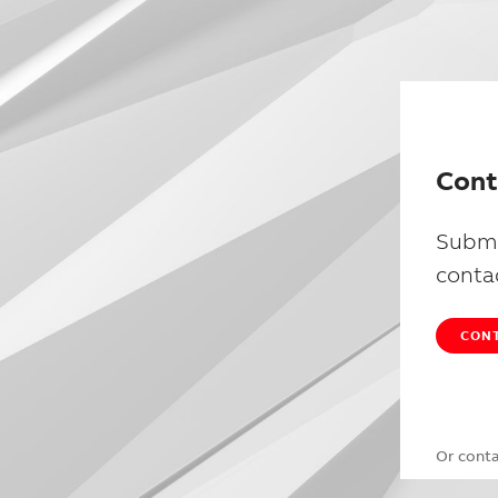
Cont
Submi
conta
CONT
Or cont