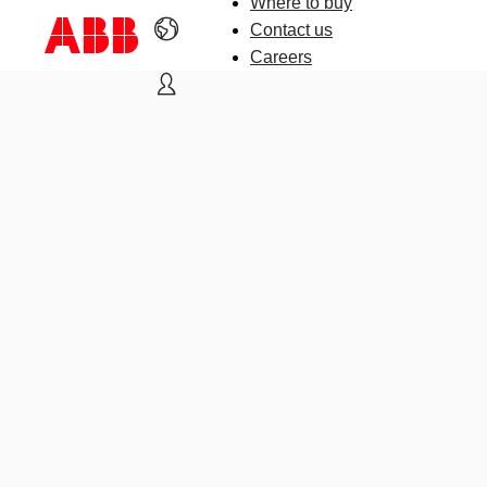
Where to buy
Contact us
Careers