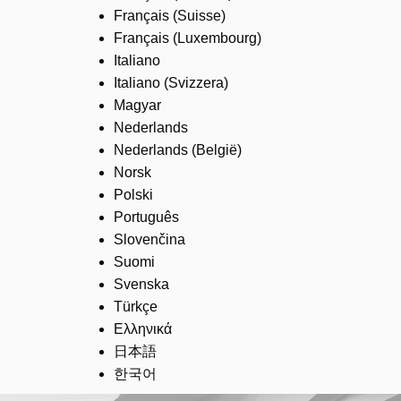
Français (Suisse)
Français (Luxembourg)
Italiano
Italiano (Svizzera)
Magyar
Nederlands
Nederlands (België)
Norsk
Polski
Português
Slovenčina
Suomi
Svenska
Türkçe
Ελληνικά
日本語
한국어