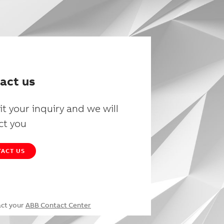
act us
t your inquiry and we will
ct you
ACT US
act your
ABB Contact Center