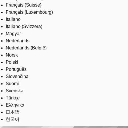
Français (Suisse)
Français (Luxembourg)
Italiano
Italiano (Svizzera)
Magyar
Nederlands
Nederlands (België)
Norsk
Polski
Português
Slovenčina
Suomi
Svenska
Türkçe
Ελληνικά
日本語
한국어