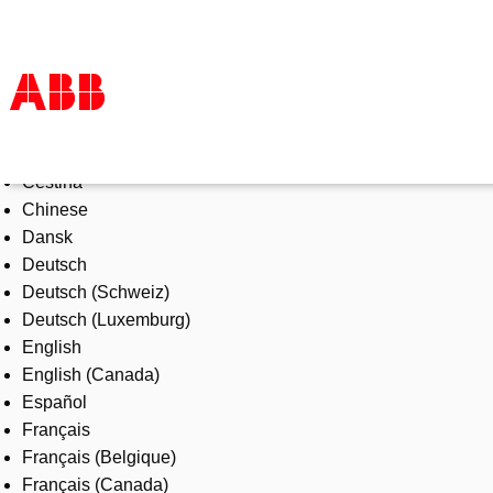
Select Language
Products & Solutions
Čeština
Industries
Chinese
Services
Dansk
About us
Deutsch
Where to buy
Deutsch (Schweiz)
Contact us
Deutsch (Luxemburg)
Careers
English
English (Canada)
Español
Français
Français (Belgique)
Français (Canada)