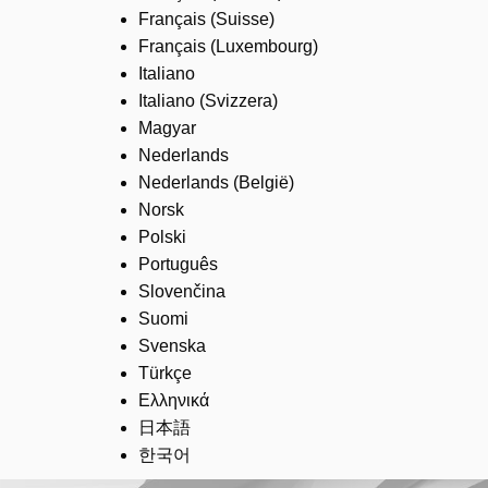
Français (Suisse)
Français (Luxembourg)
Italiano
Italiano (Svizzera)
Magyar
Nederlands
Nederlands (België)
Norsk
Polski
Português
Slovenčina
Suomi
Svenska
Türkçe
Ελληνικά
日本語
한국어