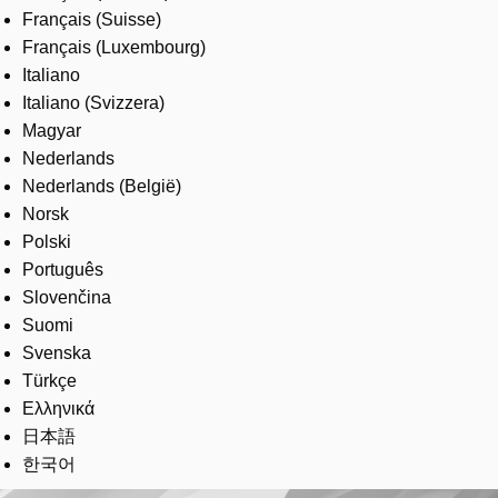
Français (Suisse)
Français (Luxembourg)
Italiano
Italiano (Svizzera)
Magyar
Nederlands
Nederlands (België)
Norsk
Polski
Português
Slovenčina
Suomi
Svenska
Türkçe
Ελληνικά
日本語
한국어