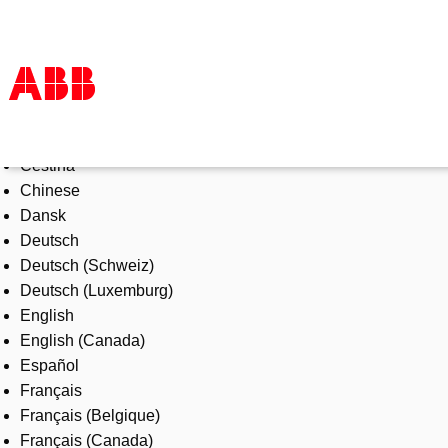
Select Language
Products & Solutions
Čeština
Industries
Chinese
Services
Dansk
About us
Deutsch
Where to buy
Deutsch (Schweiz)
Contact us
Deutsch (Luxemburg)
Careers
English
English (Canada)
Español
Français
Français (Belgique)
Français (Canada)