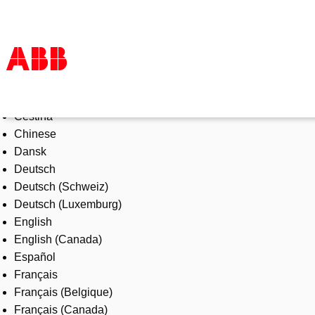
Select Language
Products & Solutions
Čeština
Industries
Chinese
Services
Dansk
About us
Deutsch
Where to buy
Deutsch (Schweiz)
Contact us
Deutsch (Luxemburg)
Careers
English
English (Canada)
Español
Français
Français (Belgique)
Français (Canada)