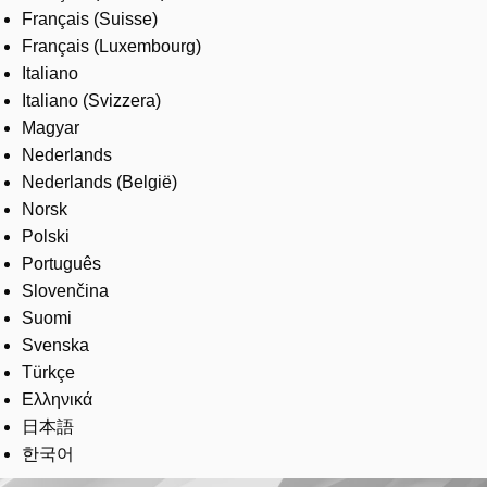
Français (Suisse)
Français (Luxembourg)
Italiano
Italiano (Svizzera)
Magyar
Nederlands
Nederlands (België)
Norsk
Polski
Português
Slovenčina
Suomi
Svenska
Türkçe
Ελληνικά
日本語
한국어