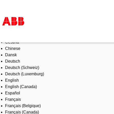
Select Language
Products & Solutions
Čeština
Industries
Chinese
Services
Dansk
About us
Deutsch
Where to buy
Deutsch (Schweiz)
Contact us
Deutsch (Luxemburg)
Careers
English
English (Canada)
Español
Français
Français (Belgique)
Français (Canada)