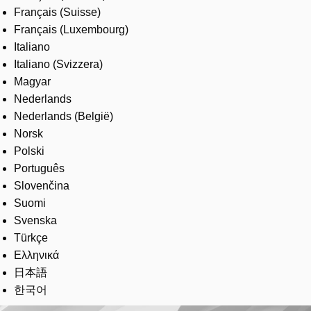
Français (Suisse)
Français (Luxembourg)
Italiano
Italiano (Svizzera)
Magyar
Nederlands
Nederlands (België)
Norsk
Polski
Português
Slovenčina
Suomi
Svenska
Türkçe
Ελληνικά
日本語
한국어