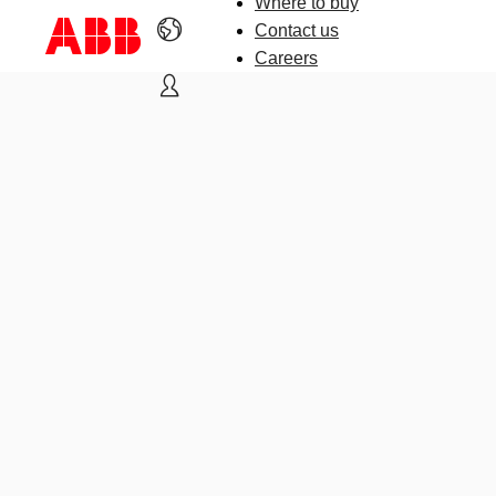
Where to buy
Contact us
Careers