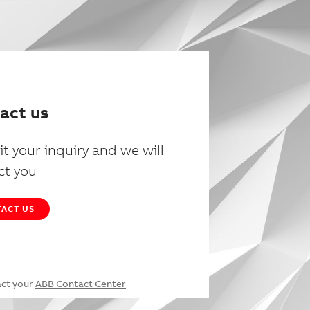
act us
t your inquiry and we will
ct you
ACT US
act your
ABB Contact Center