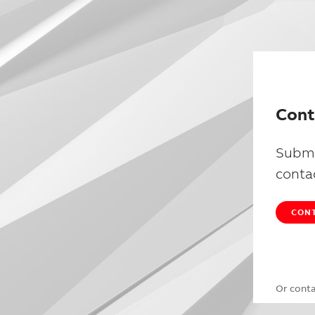
Cont
Submi
conta
CONT
Or cont