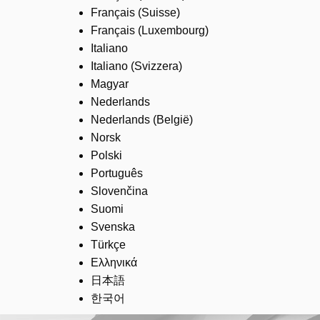
Français (Suisse)
Français (Luxembourg)
Italiano
Italiano (Svizzera)
Magyar
Nederlands
Nederlands (België)
Norsk
Polski
Português
Slovenčina
Suomi
Svenska
Türkçe
Ελληνικά
日本語
한국어