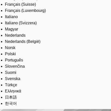
Français (Suisse)
Français (Luxembourg)
Italiano
Italiano (Svizzera)
Magyar
Nederlands
Nederlands (België)
Norsk
Polski
Português
Slovenčina
Suomi
Svenska
Türkçe
Ελληνικά
日本語
한국어