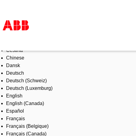
Select Language
Products & Solutions
Čeština
Industries
Chinese
Services
Dansk
About us
Deutsch
Where to buy
Deutsch (Schweiz)
Contact us
Deutsch (Luxemburg)
Careers
English
English (Canada)
Español
Français
Français (Belgique)
Français (Canada)