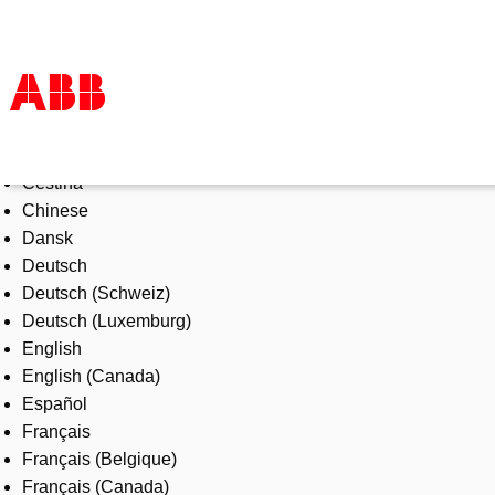
Select Language
Products & Solutions
Čeština
Industries
Chinese
Services
Dansk
About us
Deutsch
Where to buy
Deutsch (Schweiz)
Contact us
Deutsch (Luxemburg)
Careers
English
English (Canada)
Español
Français
Français (Belgique)
Français (Canada)