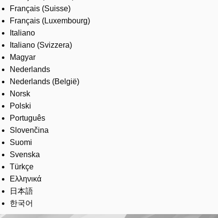
Français (Suisse)
Français (Luxembourg)
Italiano
Italiano (Svizzera)
Magyar
Nederlands
Nederlands (België)
Norsk
Polski
Português
Slovenčina
Suomi
Svenska
Türkçe
Ελληνικά
日本語
한국어