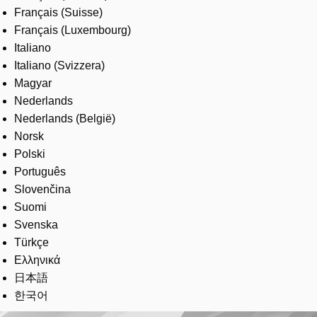
Français (Suisse)
Français (Luxembourg)
Italiano
Italiano (Svizzera)
Magyar
Nederlands
Nederlands (België)
Norsk
Polski
Português
Slovenčina
Suomi
Svenska
Türkçe
Ελληνικά
日本語
한국어