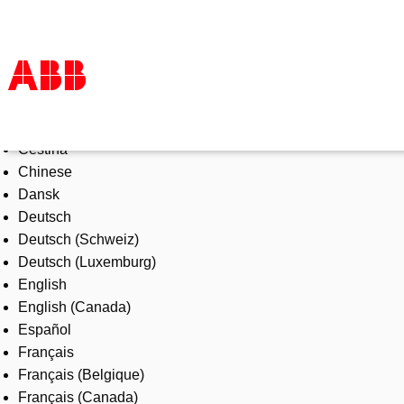
Select Language
Products & Solutions
Čeština
Industries
Chinese
Services
Dansk
About us
Deutsch
Where to buy
Deutsch (Schweiz)
Contact us
Deutsch (Luxemburg)
Careers
English
English (Canada)
Español
Français
Français (Belgique)
Français (Canada)