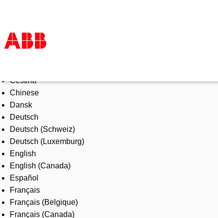
Select Language
Products & Solutions
Čeština
Industries
Chinese
Services
Dansk
About us
Deutsch
Where to buy
Deutsch (Schweiz)
Contact us
Deutsch (Luxemburg)
Careers
English
English (Canada)
Español
Français
Français (Belgique)
Français (Canada)