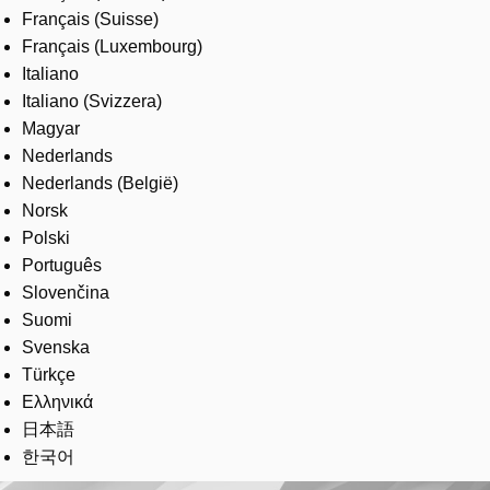
Français (Suisse)
Français (Luxembourg)
Italiano
Italiano (Svizzera)
Magyar
Nederlands
Nederlands (België)
Norsk
Polski
Português
Slovenčina
Suomi
Svenska
Türkçe
Ελληνικά
日本語
한국어