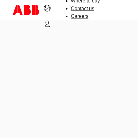
Where to buy
Contact us
Careers