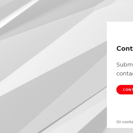
Cont
Submi
conta
CONT
Or cont