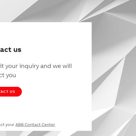
act us
t your inquiry and we will
ct you
ACT US
act your
ABB Contact Center