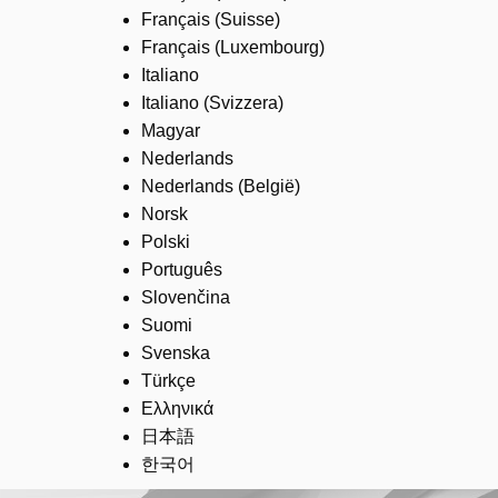
Français (Suisse)
Français (Luxembourg)
Italiano
Italiano (Svizzera)
Magyar
Nederlands
Nederlands (België)
Norsk
Polski
Português
Slovenčina
Suomi
Svenska
Türkçe
Ελληνικά
日本語
한국어