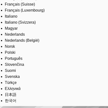
Français (Suisse)
Français (Luxembourg)
Italiano
Italiano (Svizzera)
Magyar
Nederlands
Nederlands (België)
Norsk
Polski
Português
Slovenčina
Suomi
Svenska
Türkçe
Ελληνικά
日本語
한국어