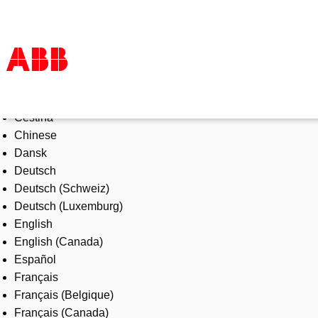
Select Language
Products & Solutions
Čeština
Industries
Chinese
Services
Dansk
About us
Deutsch
Where to buy
Deutsch (Schweiz)
Contact us
Deutsch (Luxemburg)
Careers
English
English (Canada)
Español
Français
Français (Belgique)
Français (Canada)