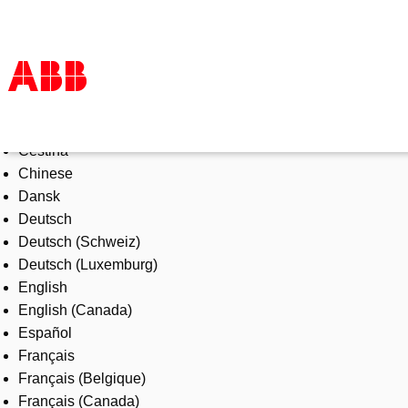
Select Language
Products & Solutions
Čeština
Industries
Chinese
Services
Dansk
About us
Deutsch
Where to buy
Deutsch (Schweiz)
Contact us
Deutsch (Luxemburg)
Careers
English
English (Canada)
Español
Français
Français (Belgique)
Français (Canada)