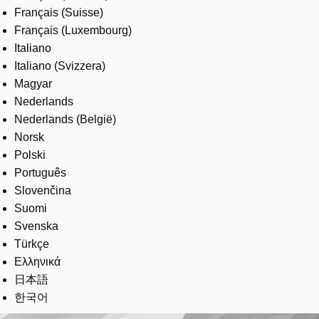
Français (Suisse)
Français (Luxembourg)
Italiano
Italiano (Svizzera)
Magyar
Nederlands
Nederlands (België)
Norsk
Polski
Português
Slovenčina
Suomi
Svenska
Türkçe
Ελληνικά
日本語
한국어