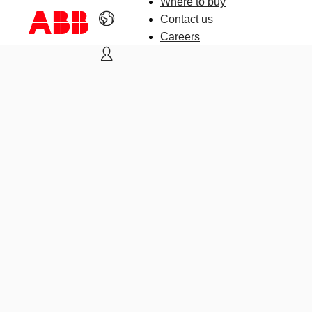
Where to buy
Contact us
Careers