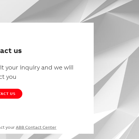
act us
t your inquiry and we will
ct you
ACT US
act your
ABB Contact Center