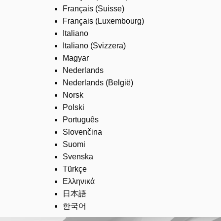
Français (Suisse)
Français (Luxembourg)
Italiano
Italiano (Svizzera)
Magyar
Nederlands
Nederlands (België)
Norsk
Polski
Português
Slovenčina
Suomi
Svenska
Türkçe
Ελληνικά
日本語
한국어