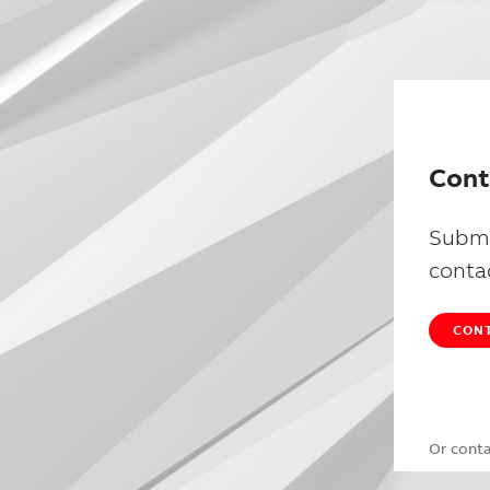
Cont
Submi
conta
CONT
Or cont