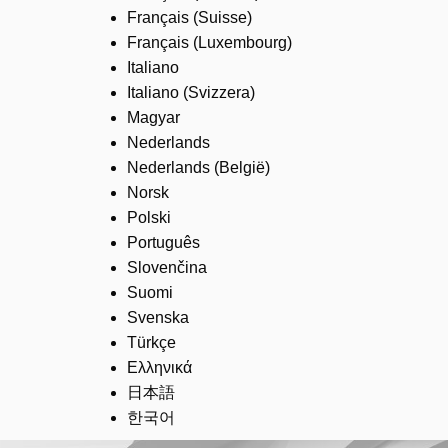
Français (Suisse)
Français (Luxembourg)
Italiano
Italiano (Svizzera)
Magyar
Nederlands
Nederlands (België)
Norsk
Polski
Português
Slovenčina
Suomi
Svenska
Türkçe
Ελληνικά
日本語
한국어