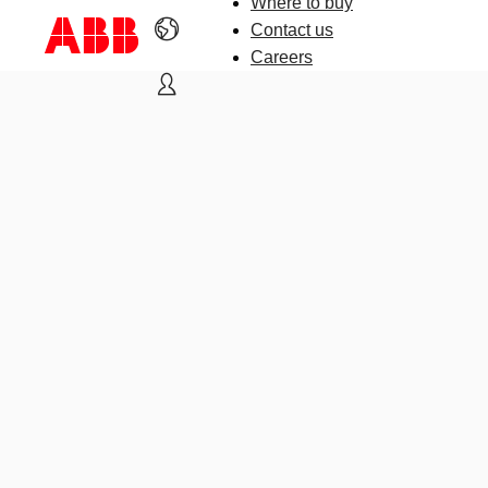
Where to buy
Contact us
Careers