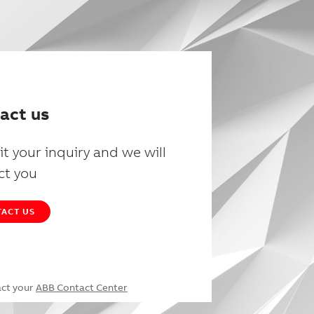
act us
t your inquiry and we will
ct you
ACT US
act your
ABB Contact Center