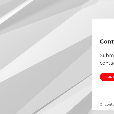
Cont
Submi
conta
CONT
Or cont