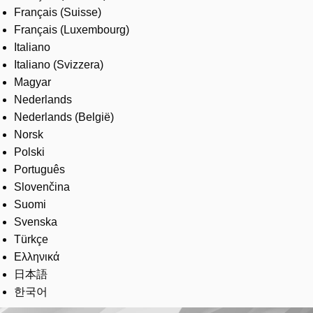
Français (Suisse)
Français (Luxembourg)
Italiano
Italiano (Svizzera)
Magyar
Nederlands
Nederlands (België)
Norsk
Polski
Português
Slovenčina
Suomi
Svenska
Türkçe
Ελληνικά
日本語
한국어