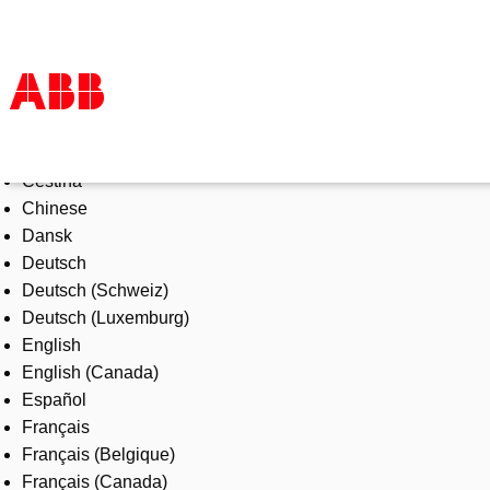
Select Language
Products & Solutions
Čeština
Industries
Chinese
Services
Dansk
About us
Deutsch
Where to buy
Deutsch (Schweiz)
Contact us
Deutsch (Luxemburg)
Careers
English
English (Canada)
Español
Français
Français (Belgique)
Français (Canada)