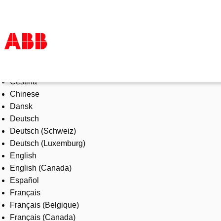
Select Language
Products & Solutions
Čeština
Industries
Chinese
Services
Dansk
About us
Deutsch
Where to buy
Deutsch (Schweiz)
Contact us
Deutsch (Luxemburg)
Careers
English
English (Canada)
Español
Français
Français (Belgique)
Français (Canada)