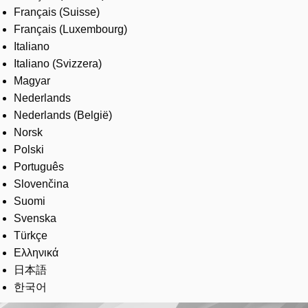
Français (Suisse)
Français (Luxembourg)
Italiano
Italiano (Svizzera)
Magyar
Nederlands
Nederlands (België)
Norsk
Polski
Português
Slovenčina
Suomi
Svenska
Türkçe
Ελληνικά
日本語
한국어