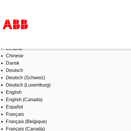
Select Language
Products & Solutions
Čeština
Industries
Chinese
Services
Dansk
About us
Deutsch
Where to buy
Deutsch (Schweiz)
Contact us
Deutsch (Luxemburg)
Careers
English
English (Canada)
Español
Français
Français (Belgique)
Français (Canada)