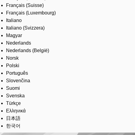
Français (Suisse)
Français (Luxembourg)
Italiano
Italiano (Svizzera)
Magyar
Nederlands
Nederlands (België)
Norsk
Polski
Português
Slovenčina
Suomi
Svenska
Türkçe
Ελληνικά
日本語
한국어