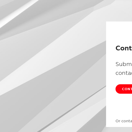
Cont
Submi
conta
CONT
Or cont