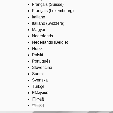
Français (Suisse)
Français (Luxembourg)
Italiano
Italiano (Svizzera)
Magyar
Nederlands
Nederlands (België)
Norsk
Polski
Português
Slovenčina
Suomi
Svenska
Türkçe
Ελληνικά
日本語
한국어