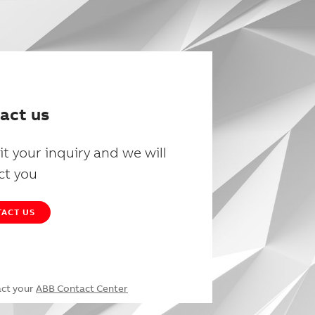
act us
t your inquiry and we will
ct you
ACT US
act your
ABB Contact Center