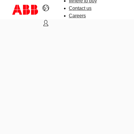
Where to buy
Contact us
Careers