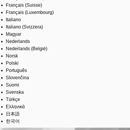
Français (Suisse)
Français (Luxembourg)
Italiano
Italiano (Svizzera)
Magyar
Nederlands
Nederlands (België)
Norsk
Polski
Português
Slovenčina
Suomi
Svenska
Türkçe
Ελληνικά
日本語
한국어