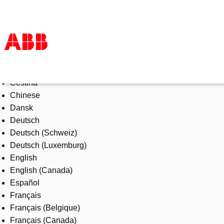
Select Language
Products & Solutions
Čeština
Industries
Chinese
Services
Dansk
About us
Deutsch
Where to buy
Deutsch (Schweiz)
Contact us
Deutsch (Luxemburg)
Careers
English
English (Canada)
Español
Français
Français (Belgique)
Français (Canada)