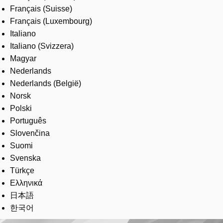
Français (Suisse)
Français (Luxembourg)
Italiano
Italiano (Svizzera)
Magyar
Nederlands
Nederlands (België)
Norsk
Polski
Português
Slovenčina
Suomi
Svenska
Türkçe
Ελληνικά
日本語
한국어