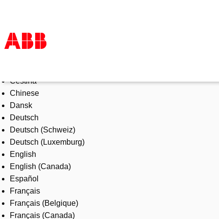
Select Language
Products & Solutions
Čeština
Industries
Chinese
Services
Dansk
About us
Deutsch
Where to buy
Deutsch (Schweiz)
Contact us
Deutsch (Luxemburg)
Careers
English
English (Canada)
Español
Français
Français (Belgique)
Français (Canada)