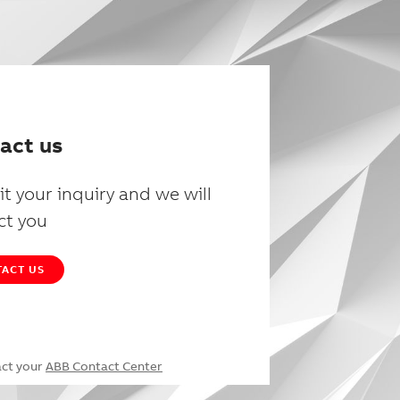
act us
t your inquiry and we will
ct you
ACT US
act your
ABB Contact Center