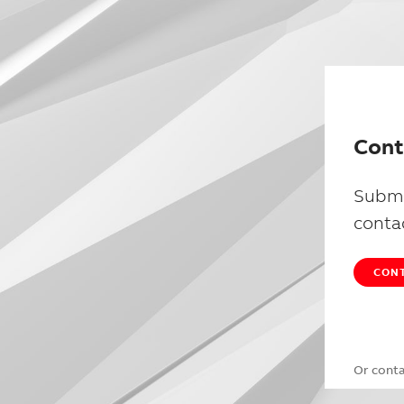
Cont
Submi
conta
CONT
Or cont