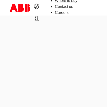
Where to buy
Contact us
Careers