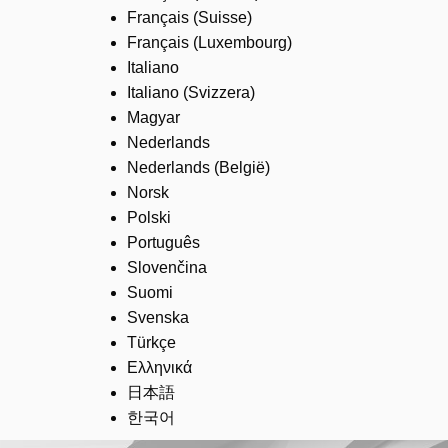
Français (Suisse)
Français (Luxembourg)
Italiano
Italiano (Svizzera)
Magyar
Nederlands
Nederlands (België)
Norsk
Polski
Português
Slovenčina
Suomi
Svenska
Türkçe
Ελληνικά
日本語
한국어