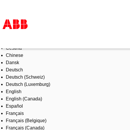
Select Language
Products & Solutions
Čeština
Industries
Chinese
Services
Dansk
About us
Deutsch
Where to buy
Deutsch (Schweiz)
Contact us
Deutsch (Luxemburg)
Careers
English
English (Canada)
Español
Français
Français (Belgique)
Français (Canada)