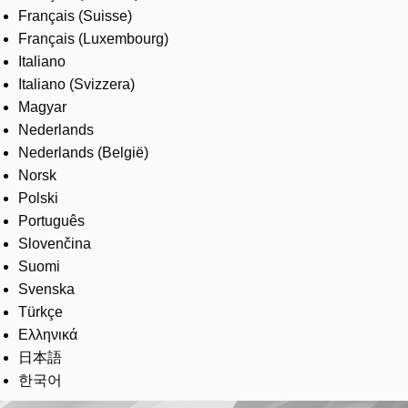
Français (Suisse)
Français (Luxembourg)
Italiano
Italiano (Svizzera)
Magyar
Nederlands
Nederlands (België)
Norsk
Polski
Português
Slovenčina
Suomi
Svenska
Türkçe
Ελληνικά
日本語
한국어