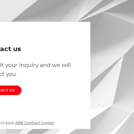
act us
t your inquiry and we will
ct you
ACT US
act your
ABB Contact Center