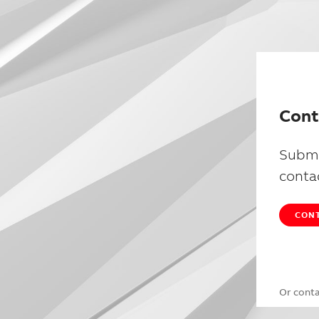
Cont
Submi
conta
CONT
Or cont