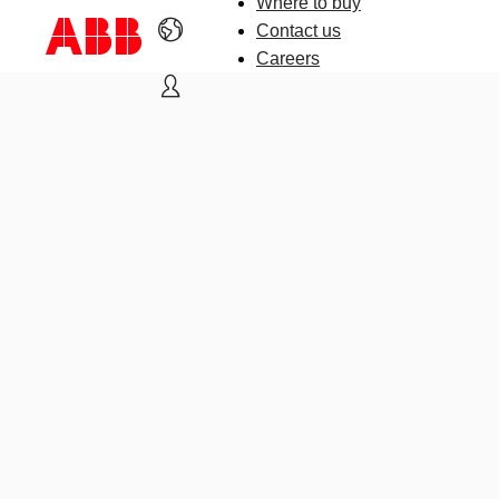
Where to buy
Contact us
Careers