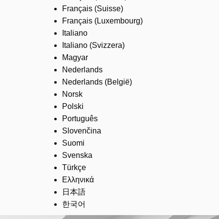
Français (Suisse)
Français (Luxembourg)
Italiano
Italiano (Svizzera)
Magyar
Nederlands
Nederlands (België)
Norsk
Polski
Português
Slovenčina
Suomi
Svenska
Türkçe
Ελληνικά
日本語
한국어