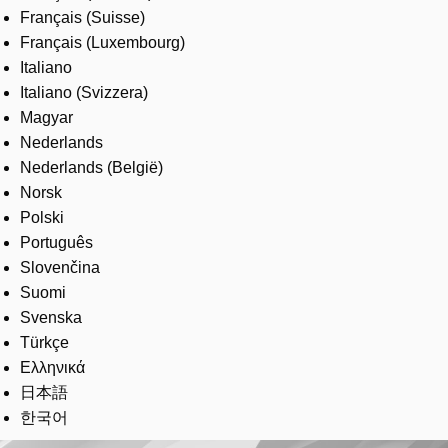
Français (Suisse)
Français (Luxembourg)
Italiano
Italiano (Svizzera)
Magyar
Nederlands
Nederlands (België)
Norsk
Polski
Português
Slovenčina
Suomi
Svenska
Türkçe
Ελληνικά
日本語
한국어