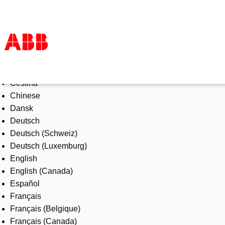
Select Language
Products & Solutions
Čeština
Industries
Chinese
Services
Dansk
About us
Deutsch
Where to buy
Deutsch (Schweiz)
Contact us
Deutsch (Luxemburg)
Careers
English
English (Canada)
Español
Français
Français (Belgique)
Français (Canada)