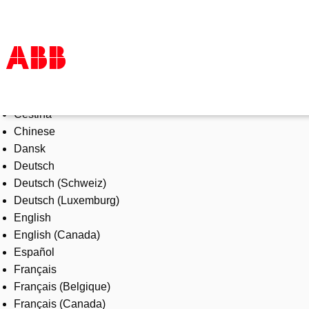
Select Language
Products & Solutions
Čeština
Industries
Chinese
Services
Dansk
About us
Deutsch
Where to buy
Deutsch (Schweiz)
Contact us
Deutsch (Luxemburg)
Careers
English
English (Canada)
Español
Français
Français (Belgique)
Français (Canada)