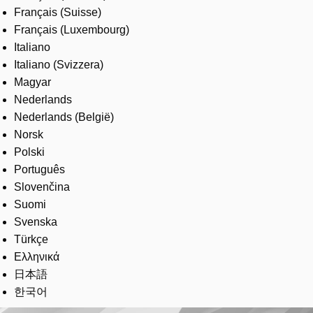
Français (Suisse)
Français (Luxembourg)
Italiano
Italiano (Svizzera)
Magyar
Nederlands
Nederlands (België)
Norsk
Polski
Português
Slovenčina
Suomi
Svenska
Türkçe
Ελληνικά
日本語
한국어