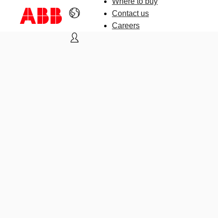
Where to buy
Contact us
Careers