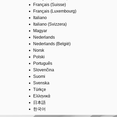
Français (Suisse)
Français (Luxembourg)
Italiano
Italiano (Svizzera)
Magyar
Nederlands
Nederlands (België)
Norsk
Polski
Português
Slovenčina
Suomi
Svenska
Türkçe
Ελληνικά
日本語
한국어