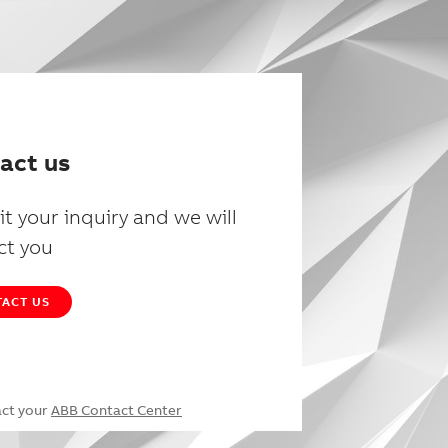
act us
t your inquiry and we will
ct you
ACT US
act your
ABB Contact Center