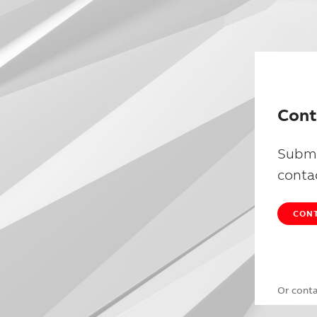
Cont
Submi
conta
CONT
Or cont