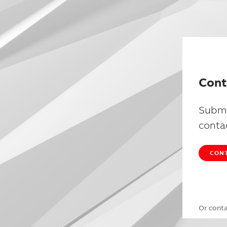
Cont
Submi
conta
CONT
Or cont