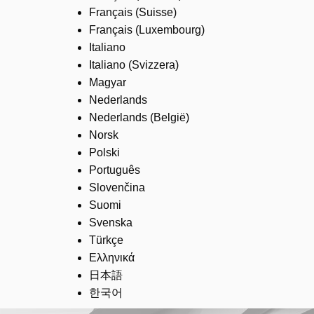
Français (Suisse)
Français (Luxembourg)
Italiano
Italiano (Svizzera)
Magyar
Nederlands
Nederlands (België)
Norsk
Polski
Português
Slovenčina
Suomi
Svenska
Türkçe
Ελληνικά
日本語
한국어