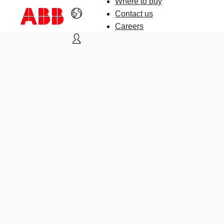
Where to buy
Contact us
Careers