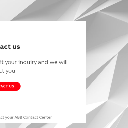
act us
t your inquiry and we will
ct you
ACT US
act your
ABB Contact Center