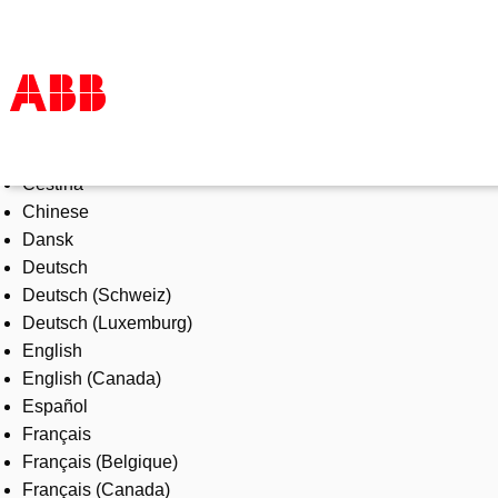
Select Language
Products & Solutions
Čeština
Industries
Chinese
Services
Dansk
About us
Deutsch
Where to buy
Deutsch (Schweiz)
Contact us
Deutsch (Luxemburg)
Careers
English
English (Canada)
Español
Français
Français (Belgique)
Français (Canada)