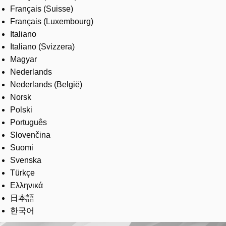
Français (Suisse)
Français (Luxembourg)
Italiano
Italiano (Svizzera)
Magyar
Nederlands
Nederlands (België)
Norsk
Polski
Português
Slovenčina
Suomi
Svenska
Türkçe
Ελληνικά
日本語
한국어