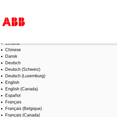
Select Language
Products & Solutions
Čeština
Industries
Chinese
Services
Dansk
About us
Deutsch
Where to buy
Deutsch (Schweiz)
Contact us
Deutsch (Luxemburg)
Careers
English
English (Canada)
Español
Français
Français (Belgique)
Français (Canada)