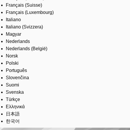
Français (Suisse)
Français (Luxembourg)
Italiano
Italiano (Svizzera)
Magyar
Nederlands
Nederlands (België)
Norsk
Polski
Português
Slovenčina
Suomi
Svenska
Türkçe
Ελληνικά
日本語
한국어