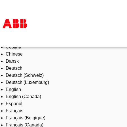
Select Language
Products & Solutions
Čeština
Industries
Chinese
Services
Dansk
About us
Deutsch
Where to buy
Deutsch (Schweiz)
Contact us
Deutsch (Luxemburg)
Careers
English
English (Canada)
Español
Français
Français (Belgique)
Français (Canada)