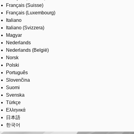
Français (Suisse)
Français (Luxembourg)
Italiano
Italiano (Svizzera)
Magyar
Nederlands
Nederlands (België)
Norsk
Polski
Português
Slovenčina
Suomi
Svenska
Türkçe
Ελληνικά
日本語
한국어