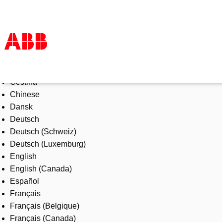
Select Language
Products & Solutions
Čeština
Industries
Chinese
Services
Dansk
About us
Deutsch
Where to buy
Deutsch (Schweiz)
Contact us
Deutsch (Luxemburg)
Careers
English
English (Canada)
Español
Français
Français (Belgique)
Français (Canada)