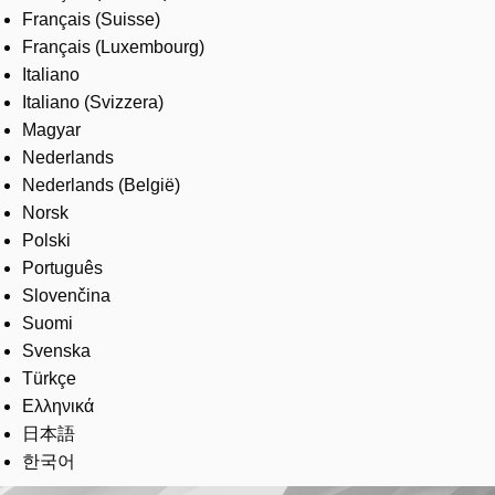
Français (Suisse)
Français (Luxembourg)
Italiano
Italiano (Svizzera)
Magyar
Nederlands
Nederlands (België)
Norsk
Polski
Português
Slovenčina
Suomi
Svenska
Türkçe
Ελληνικά
日本語
한국어