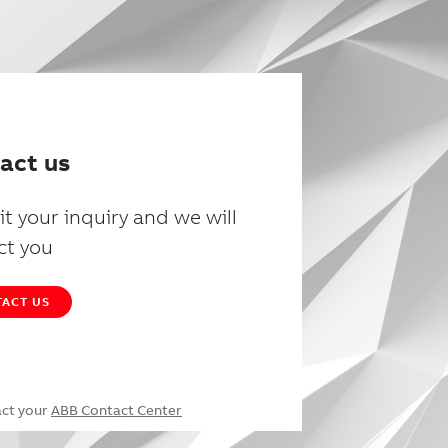
act us
t your inquiry and we will
ct you
ACT US
act your
ABB Contact Center