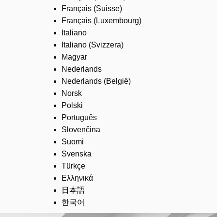
Français (Suisse)
Français (Luxembourg)
Italiano
Italiano (Svizzera)
Magyar
Nederlands
Nederlands (België)
Norsk
Polski
Português
Slovenčina
Suomi
Svenska
Türkçe
Ελληνικά
日本語
한국어