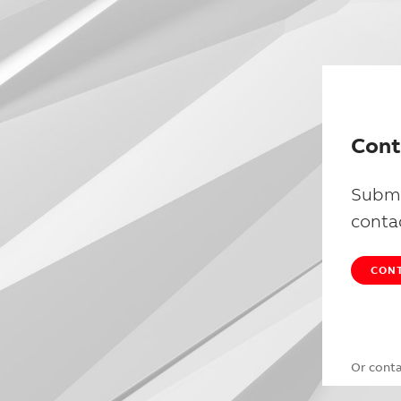
Cont
Submi
conta
CONT
Or cont