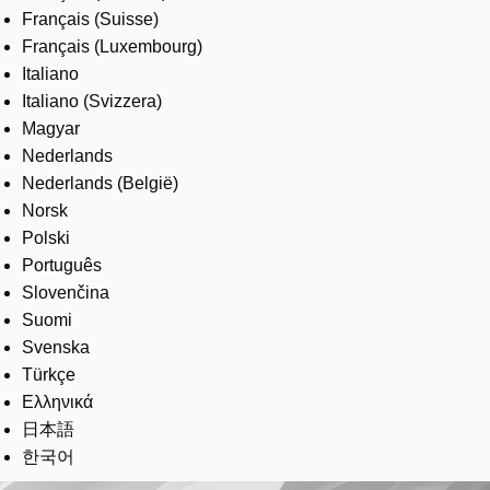
Français (Suisse)
Français (Luxembourg)
Italiano
Italiano (Svizzera)
Magyar
Nederlands
Nederlands (België)
Norsk
Polski
Português
Slovenčina
Suomi
Svenska
Türkçe
Ελληνικά
日本語
한국어