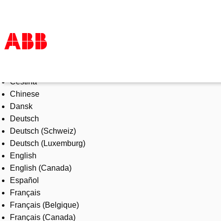
Select Language
Products & Solutions
Čeština
Industries
Chinese
Services
Dansk
About us
Deutsch
Where to buy
Deutsch (Schweiz)
Contact us
Deutsch (Luxemburg)
Careers
English
English (Canada)
Español
Français
Français (Belgique)
Français (Canada)