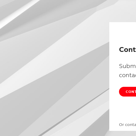
Cont
Submi
conta
CONT
Or cont