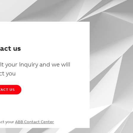
act us
t your inquiry and we will
ct you
ACT US
act your
ABB Contact Center