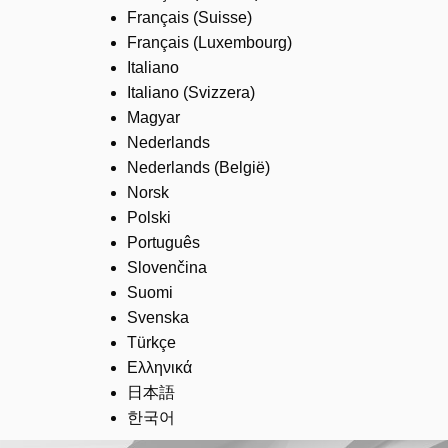
Français (Suisse)
Français (Luxembourg)
Italiano
Italiano (Svizzera)
Magyar
Nederlands
Nederlands (België)
Norsk
Polski
Português
Slovenčina
Suomi
Svenska
Türkçe
Ελληνικά
日本語
한국어