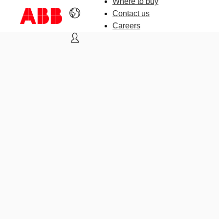
Where to buy
Contact us
Careers