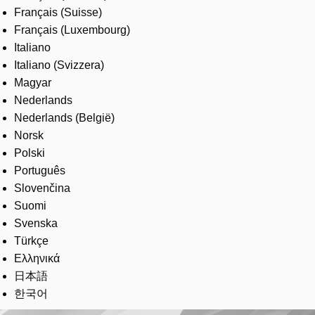
Français (Suisse)
Français (Luxembourg)
Italiano
Italiano (Svizzera)
Magyar
Nederlands
Nederlands (België)
Norsk
Polski
Português
Slovenčina
Suomi
Svenska
Türkçe
Ελληνικά
日本語
한국어