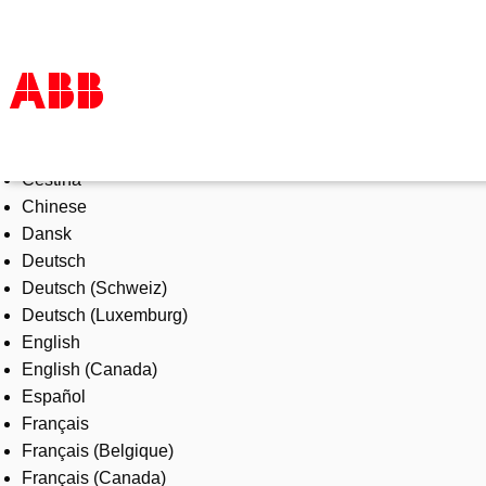
Select Language
Products & Solutions
Čeština
Industries
Chinese
Services
Dansk
About us
Deutsch
Where to buy
Deutsch (Schweiz)
Contact us
Deutsch (Luxemburg)
Careers
English
English (Canada)
Español
Français
Français (Belgique)
Français (Canada)