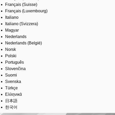
Français (Suisse)
Français (Luxembourg)
Italiano
Italiano (Svizzera)
Magyar
Nederlands
Nederlands (België)
Norsk
Polski
Português
Slovenčina
Suomi
Svenska
Türkçe
Ελληνικά
日本語
한국어