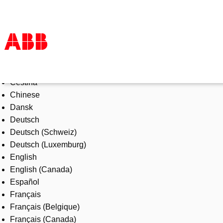
Select Language
Products & Solutions
Čeština
Industries
Chinese
Services
Dansk
About us
Deutsch
Where to buy
Deutsch (Schweiz)
Contact us
Deutsch (Luxemburg)
Careers
English
English (Canada)
Español
Français
Français (Belgique)
Français (Canada)