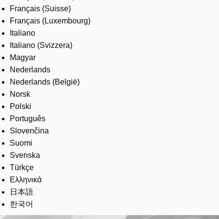
Français (Suisse)
Français (Luxembourg)
Italiano
Italiano (Svizzera)
Magyar
Nederlands
Nederlands (België)
Norsk
Polski
Português
Slovenčina
Suomi
Svenska
Türkçe
Ελληνικά
日本語
한국어